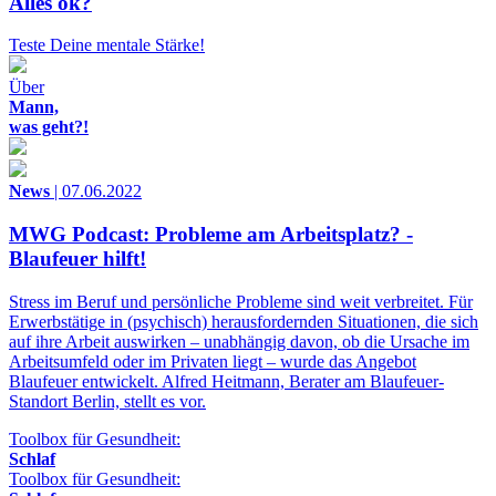
Alles ok?
Teste Deine mentale Stärke!
Über
Mann,
was geht?!
News
| 07.06.2022
MWG Podcast: Probleme am Arbeitsplatz? -
Blaufeuer hilft!
Stress im Beruf und persönliche Probleme sind weit verbreitet. Für
Erwerbstätige in (psychisch) herausfordernden Situationen, die sich
auf ihre Arbeit auswirken – unabhängig davon, ob die Ursache im
Arbeitsumfeld oder im Privaten liegt – wurde das Angebot
Blaufeuer entwickelt. Alfred Heitmann, Berater am Blaufeuer-
Standort Berlin, stellt es vor.
Toolbox für Gesundheit:
Schlaf
Toolbox für Gesundheit: