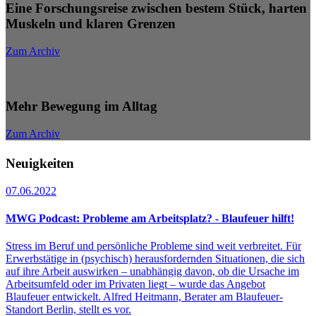
Eine Forschungsreise zwischen bestem Stück, harten
Muskeln und klaren Grenzen
Zum Archiv
Mehr Bewegung im Alltag
Zum Archiv
Neuigkeiten
07.06.2022
MWG Podcast: Probleme am Arbeitsplatz? - Blaufeuer hilft!
Stress im Beruf und persönliche Probleme sind weit verbreitet. Für
Erwerbstätige in (psychisch) herausfordernden Situationen, die sich
auf ihre Arbeit auswirken – unabhängig davon, ob die Ursache im
Arbeitsumfeld oder im Privaten liegt – wurde das Angebot
Blaufeuer entwickelt. Alfred Heitmann, Berater am Blaufeuer-
Standort Berlin, stellt es vor.