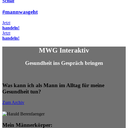
Schlaf
#
mannwasgeht
Jetzt
handeln!
Jetzt
handeln!
MWG Interaktiv
Gesundheit ins Gespräch bringen
Was kann ich als Mann im Alltag für meine
Gesundheit tun?
Zum Archiv
Mein Männerkörper: