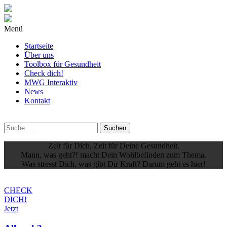
Menü
Startseite
Über uns
Toolbox für Gesundheit
Check dich!
MWG Interaktiv
News
Kontakt
Wonach
suchst
Du?
Zeit für Dich, Zeit für Deine Gesundheit.
Mann, was geht?!
macht Dein Wohlbefinden zum Thema.
Was stresst Dich, was gibt Dir Kraft? Darum geht es hier!
CHECK
DICH!
Jetzt