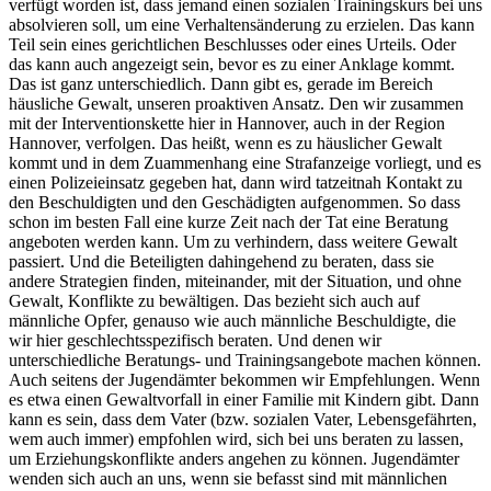
verfügt worden ist, dass jemand einen sozialen Trainingskurs bei uns
absolvieren soll, um eine Verhaltensänderung zu erzielen. Das kann
Teil sein eines gerichtlichen Beschlusses oder eines Urteils. Oder
das kann auch angezeigt sein, bevor es zu einer Anklage kommt.
Das ist ganz unterschiedlich. Dann gibt es, gerade im Bereich
häusliche Gewalt, unseren proaktiven Ansatz. Den wir zusammen
mit der Interventionskette hier in Hannover, auch in der Region
Hannover, verfolgen. Das heißt, wenn es zu häuslicher Gewalt
kommt und in dem Zuammenhang eine Strafanzeige vorliegt, und es
einen Polizeieinsatz gegeben hat, dann wird tatzeitnah Kontakt zu
den Beschuldigten und den Geschädigten aufgenommen. So dass
schon im besten Fall eine kurze Zeit nach der Tat eine Beratung
angeboten werden kann. Um zu verhindern, dass weitere Gewalt
passiert. Und die Beteiligten dahingehend zu beraten, dass sie
andere Strategien finden, miteinander, mit der Situation, und ohne
Gewalt, Konflikte zu bewältigen. Das bezieht sich auch auf
männliche Opfer, genauso wie auch männliche Beschuldigte, die
wir hier geschlechtsspezifisch beraten. Und denen wir
unterschiedliche Beratungs- und Trainingsangebote machen können.
Auch seitens der Jugendämter bekommen wir Empfehlungen. Wenn
es etwa einen Gewaltvorfall in einer Familie mit Kindern gibt. Dann
kann es sein, dass dem Vater (bzw. sozialen Vater, Lebensgefährten,
wem auch immer) empfohlen wird, sich bei uns beraten zu lassen,
um Erziehungskonflikte anders angehen zu können. Jugendämter
wenden sich auch an uns, wenn sie befasst sind mit männlichen