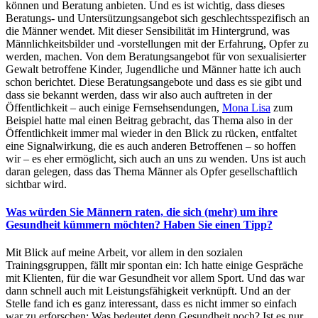
können und Beratung anbieten. Und es ist wichtig, dass dieses
Beratungs- und Untersützungsangebot sich geschlechtsspezifisch an
die Männer wendet. Mit dieser Sensibilität im Hintergrund, was
Männlichkeitsbilder und -vorstellungen mit der Erfahrung, Opfer zu
werden, machen. Von dem Beratungsangebot für von sexualisierter
Gewalt betroffene Kinder, Jugendliche und Männer hatte ich auch
schon berichtet. Diese Beratungsangebote und dass es sie gibt und
dass sie bekannt werden, dass wir also auch auftreten in der
Öffentlichkeit – auch einige Fernsehsendungen,
Mona Lisa
zum
Beispiel hatte mal einen Beitrag gebracht, das Thema also in der
Öffentlichkeit immer mal wieder in den Blick zu rücken, entfaltet
eine Signalwirkung, die es auch anderen Betroffenen – so hoffen
wir – es eher ermöglicht, sich auch an uns zu wenden. Uns ist auch
daran gelegen, dass das Thema Männer als Opfer gesellschaftlich
sichtbar wird.
Was würden Sie Männern raten, die sich (mehr) um ihre
Gesundheit kümmern möchten? Haben Sie einen Tipp?
Mit Blick auf meine Arbeit, vor allem in den sozialen
Trainingsgruppen, fällt mir spontan ein: Ich hatte einige Gespräche
mit Klienten, für die war Gesundheit vor allem Sport. Und das war
dann schnell auch mit Leistungsfähigkeit verknüpft. Und an der
Stelle fand ich es ganz interessant, dass es nicht immer so einfach
war zu erforschen: Was bedeutet denn Gesundheit noch? Ist es nur