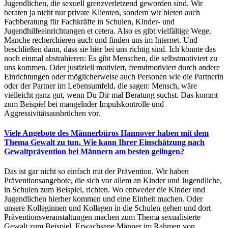
Jugendlichen, die sexuell grenzverletzend geworden sind. Wir
beraten ja nicht nur private Klienten, sondern wir bieten auch
Fachberatung für Fachkräfte in Schulen, Kinder- und
Jugendhilfeeinrichtungen et cetera. Also es gibt vielfältige Wege.
Manche recherchieren auch und finden uns im Internet. Und
beschließen dann, dass sie hier bei uns richtig sind. Ich könnte das
noch einmal abstrahieren: Es gibt Menschen, die selbstmotiviert zu
uns kommen. Oder justiziell motiviert, fremdmotiviert durch andere
Einrichtungen oder möglicherweise auch Personen wie die Partnerin
oder der Partner im Lebensumfeld, die sagen: Mensch, wäre
vielleicht ganz gut, wenn Du Dir mal Beratung suchst. Das kommt
zum Beispiel bei mangelnder Impulskontrolle und
Aggressivitätsausbrüchen vor.
Viele Angebote des Männerbüros Hannover haben mit dem
Thema Gewalt zu tun. Wie kann Ihrer Einschätzung nach
Gewaltprävention bei Männern am besten gelingen?
Das ist gar nicht so einfach mit der Prävention. Wir haben
Präventionsangebote, die sich vor allem an Kinder und Jugendliche,
in Schulen zum Beispiel, richten. Wo entweder die Kinder und
Jugendlichen hierher kommen und eine Einheit machen. Oder
unsere Kolleginnen und Kollegen in die Schulen gehen und dort
Präventionsveranstaltungen machen zum Thema sexualisierte
Gewalt zum Beispiel. Erwachsene Männer im Rahmen von