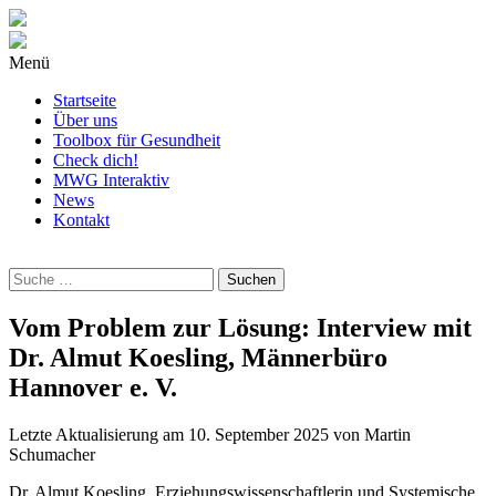
Menü
Startseite
Über uns
Toolbox für Gesundheit
Check dich!
MWG Interaktiv
News
Kontakt
Wonach
suchst
Du?
Vom Problem zur Lösung: Interview mit
Dr. Almut Koesling, Männerbüro
Hannover e. V.
Letzte Aktualisierung am
10. September 2025
von
Martin
Schumacher
Dr. Almut Koesling, Erziehungswissenschaftlerin und Systemische