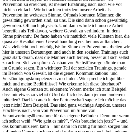
Prävention zu erreichen, ist meiner Erfahrung nach nach wie vor
nicht so einfach. Wir betrachten trotzdem unsere Arbeit als
Prävention im weitesten Sinnne. Oftmals kommen Männner, die
gewalttätig geworden sind, zu uns. Die sind dann schon gewalttätig
geworden. Oft auch physisch. Und dann würde ich unsere Arbeit
begreifen als Teil davon, weitere Gewalt zu verhindern. In dem
Sinne präventiv. De facto haben wir natürlich viele Klienten hier, die
quasi als Resultat einer Gewalthandlung erst bei uns auftauchen.
Was vielleicht noch wichtig ist: Im Sinne der Prävention arbeiten wir
hier in unseren Beratungen und auch in den sozialen Trainings auch
ganz stark daran, dass die Männer auch lernen, besser auf sich selbst
zu achten. Sich zu spüren. Ausbau von Selbstfürsorge könnte man
im Grunde sagen. Ein wichtiger Teil der sozialen Trainings, gerade
im Bereich von Gewalt, ist die eigenen Kommunikations- und
Verständigungskompetenzen zu schulen. Wie spreche ich gut über
mich und meine Bedürfnisse? Wie erkenne ich diese überhaupt?
Auch eigene Grenzen zu erkennen: Woran merke ich zum Beispiel,
dass mir etwas zu viel ist? Und darf ich das dann jemand anderem
mitteilen? Darf ich auch in der Partnerschaft sagen: Ich möchte das
jetzt nicht! Zum Beispiel. Das sind ganz wichtige Aspekte, unseres
Erachtens nach, von von Prävention im Sinne von
Verantwortungsübernahme für das eigene Befinden. Denn nur wenn
ich selber weiß: “Wie geht es mir?”, “Was brauche ich jetzt?” – und
das kommunizieren kann – nur dann ich richtig für mich sorgen und
auf meine Grenzen achten und das dann genau so auch bei anderen