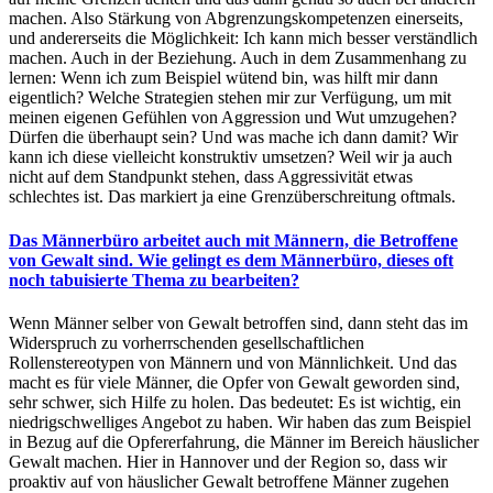
machen. Also Stärkung von Abgrenzungskompetenzen einerseits,
und andererseits die Möglichkeit: Ich kann mich besser verständlich
machen. Auch in der Beziehung. Auch in dem Zusammenhang zu
lernen: Wenn ich zum Beispiel wütend bin, was hilft mir dann
eigentlich? Welche Strategien stehen mir zur Verfügung, um mit
meinen eigenen Gefühlen von Aggression und Wut umzugehen?
Dürfen die überhaupt sein? Und was mache ich dann damit? Wir
kann ich diese vielleicht konstruktiv umsetzen? Weil wir ja auch
nicht auf dem Standpunkt stehen, dass Aggressivität etwas
schlechtes ist. Das markiert ja eine Grenzüberschreitung oftmals.
Das Männerbüro arbeitet auch mit Männern, die Betroffene
von Gewalt sind. Wie gelingt es dem Männerbüro, dieses oft
noch tabuisierte Thema zu bearbeiten?
Wenn Männer selber von Gewalt betroffen sind, dann steht das im
Widerspruch zu vorherrschenden gesellschaftlichen
Rollenstereotypen von Männern und von Männlichkeit. Und das
macht es für viele Männer, die Opfer von Gewalt geworden sind,
sehr schwer, sich Hilfe zu holen. Das bedeutet: Es ist wichtig, ein
niedrigschwelliges Angebot zu haben. Wir haben das zum Beispiel
in Bezug auf die Opfererfahrung, die Männer im Bereich häuslicher
Gewalt machen. Hier in Hannover und der Region so, dass wir
proaktiv auf von häuslicher Gewalt betroffene Männer zugehen