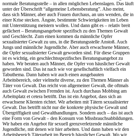
normale Beratungsstelle – in allen möglichen Lebenslagen. Das läuft
unter der Überschrift “allgemeine Lebensberatung”. Also meint,
dass sich Männer, aber auch Frauen durchaus, an uns wenden, die in
einer Krise stecken. Ängste, bestimmte Schwierigkeiten im Leben
mit Unterstützung meistern wollen. Und dann gibt es – relativ breit
gefächert – Beratungsangebote spezifisch zu den Themen Gewalt
und Geschlecht. Zum einen kommen da männliche Opfer
sexualisierter Gewalt zu uns, in die Beratungsstelle Anstoß. Auch
Jungs und männliche Jugendliche. Aber auch erwachsene Männer,
die Opfer sexualisierter Gewalt geworden sind. Für diese Gruppen
ist es wichtig, ein geschlechtsspezifisches Beratungsangebot zu
haben. Wir beraten auch Männer, die Opfer von häuslicher Gewalt
geworden sind. Das ist nach wie vor gesellschaftlich vielfach ein
Tabuthema. Dann haben wir auch einen ausgebauten
Arbeitsbereich, oder vielmehr diverse, zu den Themen Männer als
Täter von Gewalt. Das reicht von allgemeiner Gewalt, die oftmals
auch Gewalt zwischen Fremden ist. Auch durchaus Mobbing am
Arbeitsplatz et cetera betriftt. Das ist ein Angebot, dass sich an
erwachsene Klienten richtet. Wir arbeiten mit Tätern sexualisierter
Gewalt. Das betrifft nicht nur die konkrete physische Gewalt und
Übergriffigkeit und Gewalthandlungen. Sondern auch – das ist auch
eine Form von Gewalt – den Konsum von Missbrauchsabbildungen.
Wir haben ein Angebot für sexuell grenzverletzende männliche
Jugendliche, mit denen wir hier arbeiten. Und dann haben wir den
Arbeitsbereich Täterarbeit im Bereich häuslicher Gewalt. Wo wir