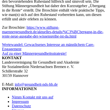
den bevorstehenden Ruhestand hilfreich und sinnvoll sein. Die
Stiftung Männergesundheit hat daher den Kurzratgeber „Übergang
in die Rente“ erstellt. Die Broschüre enthält viele praktische Tipps,
wie man(n) sich auf den Ruhestand vorbereiten kann, um diesen
erfüllt und aktiv erleben zu können.
Zur Broschüre:
https://www.stiftung-
maennergesundheit.de/aktuelles-details/%C3%BCbergang-in-die-
rente-neue-ausgabe-der-wissensreihe-ist-da.html
Beitragsnavigation
Wertewandel: Gewachsenes Interesse an männlichem Care-
Engagement
Auf zu einer Männergesundheitsstrategie!
KONTAKT
Landesvereinigung für Gesundheit und Akademie
für Sozialmedizin Niedersachsen Bremen e. V.
Schillerstraße 32
30159 Hannover
E-Mail:
info@gesundheit-nds-hb.de
INFORMATIONEN
Nimm Kontakt mit uns auf
Impressum
Datenschutz