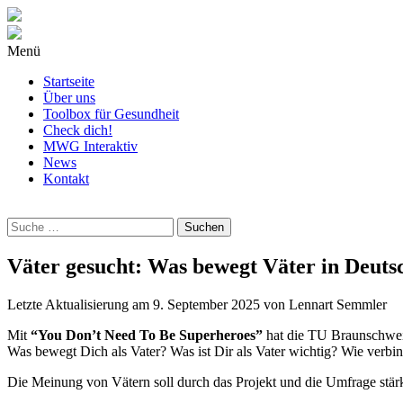
Menü
Startseite
Über uns
Toolbox für Gesundheit
Check dich!
MWG Interaktiv
News
Kontakt
Wonach
suchst
Du?
Väter gesucht: Was bewegt Väter in Deuts
Letzte Aktualisierung am
9. September 2025
von
Lennart Semmler
Mit
“You Don’t Need To Be Superheroes”
hat die TU Braunschweig
Was bewegt Dich als Vater? Was ist Dir als Vater wichtig? Wie verb
Die Meinung von Vätern soll durch das Projekt und die Umfrage stärk