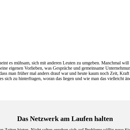
scheint es mühsam, sich mit anderen Leuten zu umgeben. Manchmal will
h seine eigenen Vorlieben, was Gespräche und gemeinsame Unternehmung
dass man früher mal anders drauf war und heute kaum noch Zeit, Kraft
es sich zu hinterfragen, woran das liegen und wie man das vielleicht ä
Das Netzwerk am Laufen halten
n Zeiten bieten. Nicht selten ergeben sich auf Probleme völlig neue 