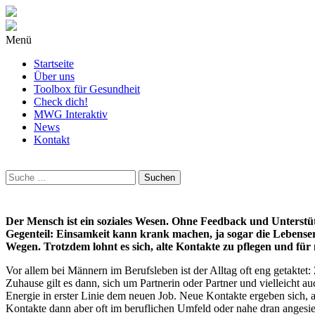
Menü
Startseite
Über uns
Toolbox für Gesundheit
Check dich!
MWG Interaktiv
News
Kontakt
Wonach
suchst
Du?
Der Mensch ist ein soziales Wesen. Ohne Feedback und Unterstütz
Gegenteil: Einsamkeit kann krank machen, ja sogar die Lebenser
Wegen. Trotzdem lohnt es sich, alte Kontakte zu pflegen und für 
Vor allem bei Männern im Berufsleben ist der Alltag oft eng getaktet:
Zuhause gilt es dann, sich um Partnerin oder Partner und vielleicht 
Energie in erster Linie dem neuen Job. Neue Kontakte ergeben sich, 
Kontakte dann aber oft im beruflichen Umfeld oder nahe dran angesied