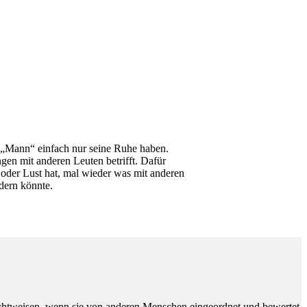
 „Mann“ einfach nur seine Ruhe haben.
en mit anderen Leuten betrifft. Dafür
 oder Lust hat, mal wieder was mit anderen
ndern könnte.
Sichtweisen, wenn sie von anderen Menschen eingeordnet und bewertet