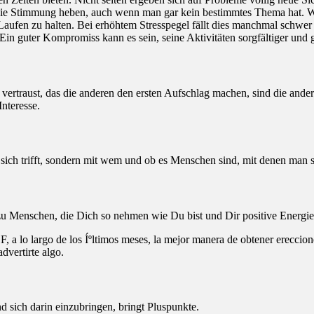
die Stimmung heben, auch wenn man gar kein bestimmtes Thema hat. Wie
Laufen zu halten. Bei erhöhtem Stresspegel fällt dies manchmal schwe
Ein guter Kompromiss kann es sein, seine Aktivitäten sorgfältiger und g
ertraust, das die anderen den ersten Aufschlag machen, sind die ander
nteresse.
 sich trifft, sondern mit wem und ob es Menschen sind, mit denen man s
zu Menschen, die Dich so nehmen wie Du bist und Dir positive Energie
F, a lo largo de los Íºltimos meses, la mejor manera de obtener ereccione
dvertirte algo.
sich darin einzubringen, bringt Pluspunkte.