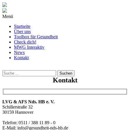
Menü
Startseite
Über uns
Toolbox für Gesundheit
Check dich!
MWG Interaktiv
News
Kontakt
Wonach
suchst
Du?
Kontakt
LVG & AFS Nds. HB e. V.
Schillerstraße 32
30159 Hannover
Telefon: 0511 / 388 11 89 - 0
E-Mail: info@gesundheit-nds-hb.de