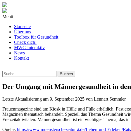
Menü
Startseite
Über uns
Toolbox für Gesundheit
Check dich!
MWG Interaktiv
News
Kontakt
Wonach
suchst
Du?
Der Umgang mit Männergesundheit in de
Letzte Aktualisierung am
9. September 2025
von
Lennart Semmler
Frauenmagazine sind am Kiosk in Hülle und Fülle erhältlich. Fast e
Magazinen thematisch behandelt. Speziell das Thema Gesundheit wird 
Freizeitaktivitäten. Männergesundheit ist ein wichtiges Thema, das in
Quelle:
https://www.muensterschezeitung.de/Leben-und-Erleben/Ra