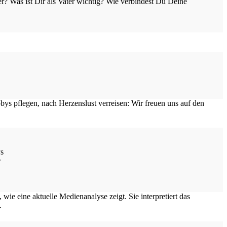
er? Was ist Dir als Vater wichtig? Wie verbindest Du Deine
ys
r