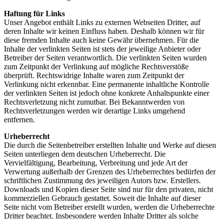
Haftung für Links
Unser Angebot enthält Links zu externen Webseiten Dritter, auf
deren Inhalte wir keinen Einfluss haben. Deshalb können wir für
diese fremden Inhalte auch keine Gewähr übernehmen. Für die
Inhalte der verlinkten Seiten ist stets der jeweilige Anbieter oder
Betreiber der Seiten verantwortlich. Die verlinkten Seiten wurden
zum Zeitpunkt der Verlinkung auf mögliche Rechtsverstöße
überprüft. Rechtswidrige Inhalte waren zum Zeitpunkt der
Verlinkung nicht erkennbar. Eine permanente inhaltliche Kontrolle
der verlinkten Seiten ist jedoch ohne konkrete Anhaltspunkte einer
Rechtsverletzung nicht zumutbar. Bei Bekanntwerden von
Rechtsverletzungen werden wir derartige Links umgehend
entfernen.
Urheberrecht
Die durch die Seitenbetreiber erstellten Inhalte und Werke auf diesen
Seiten unterliegen dem deutschen Urheberrecht. Die
Vervielfältigung, Bearbeitung, Verbreitung und jede Art der
Verwertung außerhalb der Grenzen des Urheberrechtes bedürfen der
schriftlichen Zustimmung des jeweiligen Autors bzw. Erstellers.
Downloads und Kopien dieser Seite sind nur für den privaten, nicht
kommerziellen Gebrauch gestattet. Soweit die Inhalte auf dieser
Seite nicht vom Betreiber erstellt wurden, werden die Urheberrechte
Dritter beachtet. Insbesondere werden Inhalte Dritter als solche