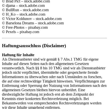
© Brad Pict – stock.adobe.com
© djama – stock.adobe.com
© BullRun – stock.adobe.com
© H_Ko – stock.adobe.com
© Victor Koldunov – stock.adobe.com
© Barselona Dreams – stock.adobe.com
© Free-Photos – pixabay.com
© Pexels – pixabay.com
Haftungsausschluss (Disclaimer)
Haftung für Inhalte
Als Diensteanbieter sind wir gemäß § 7 Abs.1 TMG für eigene
Inhalte auf diesen Seiten nach den allgemeinen Gesetzen
verantwortlich. Nach §§ 8 bis 10 TMG sind wir als Diensteanbieter
jedoch nicht verpflichtet, übermittelte oder gespeicherte fremde
Informationen zu überwachen oder nach Umständen zu forschen,
die auf eine rechtswidrige Tätigkeit hinweisen. Verpflichtungen zur
Entfernung oder Sperrung der Nutzung von Informationen nach den
allgemeinen Gesetzen bleiben hiervon unberührt. Eine
diesbezügliche Haftung ist jedoch erst ab dem Zeitpunkt der
Kenntnis einer konkreten Rechtsverletzung möglich. Bei
Bekanntwerden von entsprechenden Rechtsverletzungen werden
wir diese Inhalte umgehend entfernen.