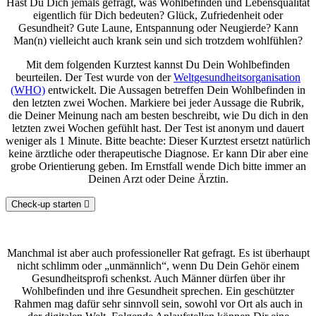
Hast Du Dich jemals gefragt, was Wohlbefinden und Lebensqualität
eigentlich für Dich bedeuten? Glück, Zufriedenheit oder
Gesundheit? Gute Laune, Entspannung oder Neugierde? Kann
Man(n) vielleicht auch krank sein und sich trotzdem wohlfühlen?
Mit dem folgenden Kurztest kannst Du Dein Wohlbefinden
beurteilen. Der Test wurde von der
Weltgesundheitsorganisation
(WHO)
entwickelt. Die Aussagen betreffen Dein Wohlbefinden in
den letzten zwei Wochen. Markiere bei jeder Aussage die Rubrik,
die Deiner Meinung nach am besten beschreibt, wie Du dich in den
letzten zwei Wochen gefühlt hast. Der Test ist anonym und dauert
weniger als 1 Minute. Bitte beachte: Dieser Kurztest ersetzt natürlich
keine ärztliche oder therapeutische Diagnose. Er kann Dir aber eine
grobe Orientierung geben. Im Ernstfall wende Dich bitte immer an
Deinen Arzt oder Deine Ärztin.
Check-up starten
Manchmal ist aber auch professioneller Rat gefragt. Es ist überhaupt
nicht schlimm oder „unmännlich“, wenn Du Dein Gehör einem
Gesundheitsprofi schenkst. Auch Männer dürfen über ihr
Wohlbefinden und ihre Gesundheit sprechen. Ein geschützter
Rahmen mag dafür sehr sinnvoll sein, sowohl vor Ort als auch in