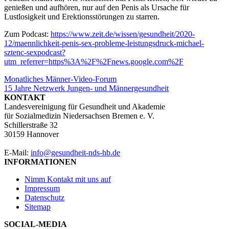
genießen und aufhören, nur auf den Penis als Ursache für
Lustlosigkeit und Erektionsstörungen zu starren.
Zum Podcast:
https://www.zeit.de/wissen/gesundheit/2020-
12/maennlichkeit-penis-sex-probleme-leistungsdruck-michael-
sztenc-sexpodcast?
utm_referrer=https%3A%2F%2Fnews.google.com%2F
Beitragsnavigation
Monatliches Männer-Video-Forum
15 Jahre Netzwerk Jungen- und Männergesundheit
KONTAKT
Landesvereinigung für Gesundheit und Akademie
für Sozialmedizin Niedersachsen Bremen e. V.
Schillerstraße 32
30159 Hannover
E-Mail:
info@gesundheit-nds-hb.de
INFORMATIONEN
Nimm Kontakt mit uns auf
Impressum
Datenschutz
Sitemap
SOCIAL-MEDIA