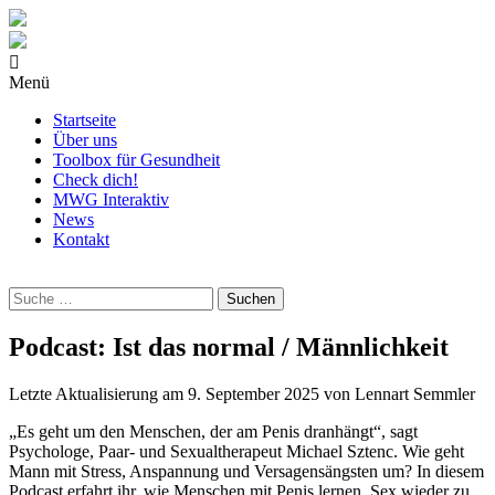
Menü
Startseite
Über uns
Toolbox für Gesundheit
Check dich!
MWG Interaktiv
News
Kontakt
Wonach
suchst
Du?
Podcast: Ist das normal / Männlichkeit
Letzte Aktualisierung am
9. September 2025
von
Lennart Semmler
„Es geht um den Menschen, der am Penis dranhängt“, sagt
Psychologe, Paar- und Sexualtherapeut Michael Sztenc. Wie geht
Mann mit Stress, Anspannung und Versagensängsten um? In diesem
Podcast erfahrt ihr, wie Menschen mit Penis lernen, Sex wieder zu