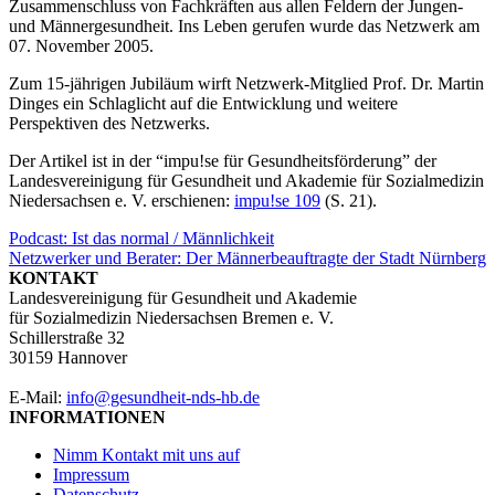
Zusammenschluss von Fachkräften aus allen Feldern der Jungen-
und Männergesundheit. Ins Leben gerufen wurde das Netzwerk am
07. November 2005.
Zum 15-jährigen Jubiläum wirft Netzwerk-Mitglied Prof. Dr. Martin
Dinges ein Schlaglicht auf die Entwicklung und weitere
Perspektiven des Netzwerks.
Der Artikel ist in der “impu!se für Gesundheitsförderung” der
Landesvereinigung für Gesundheit und Akademie für Sozialmedizin
Niedersachsen e. V. erschienen:
impu!se 109
(S. 21).
Beitragsnavigation
Podcast: Ist das normal / Männlichkeit
Netzwerker und Berater: Der Männerbeauftragte der Stadt Nürnberg
KONTAKT
Landesvereinigung für Gesundheit und Akademie
für Sozialmedizin Niedersachsen Bremen e. V.
Schillerstraße 32
30159 Hannover
E-Mail:
info@gesundheit-nds-hb.de
INFORMATIONEN
Nimm Kontakt mit uns auf
Impressum
Datenschutz