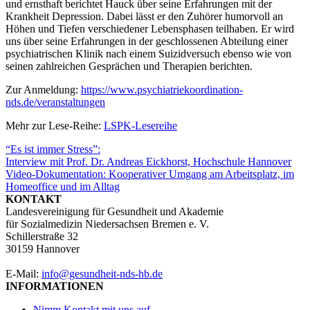
und ernsthaft berichtet Hauck über seine Erfahrungen mit der
Krankheit Depression. Dabei lässt er den Zuhörer humorvoll an
Höhen und Tiefen verschiedener Lebensphasen teilhaben. Er wird
uns über seine Erfahrungen in der geschlossenen Abteilung einer
psychiatrischen Klinik nach einem Suizidversuch ebenso wie von
seinen zahlreichen Gesprächen und Therapien berichten.
Zur Anmeldung:
https://www.psychiatriekoordination-
nds.de/veranstaltungen
Mehr zur Lese-Reihe:
LSPK-Lesereihe
Beitragsnavigation
“Es ist immer Stress”:
Interview mit Prof. Dr. Andreas Eickhorst, Hochschule Hannover
Video-Dokumentation: Kooperativer Umgang am Arbeitsplatz, im
Homeoffice und im Alltag
KONTAKT
Landesvereinigung für Gesundheit und Akademie
für Sozialmedizin Niedersachsen Bremen e. V.
Schillerstraße 32
30159 Hannover
E-Mail:
info@gesundheit-nds-hb.de
INFORMATIONEN
Nimm Kontakt mit uns auf