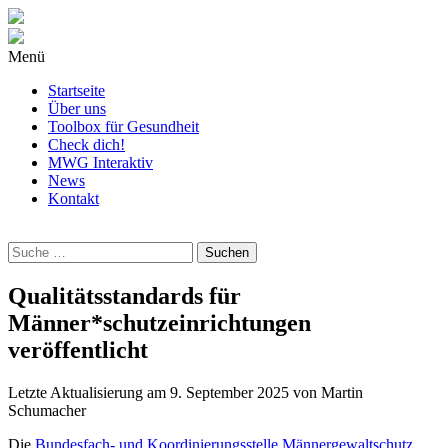
Menü
Startseite
Über uns
Toolbox für Gesundheit
Check dich!
MWG Interaktiv
News
Kontakt
Wonach
suchst
Du?
Qualitätsstandards für
Männer*schutzeinrichtungen
veröffentlicht
Letzte Aktualisierung am
9. September 2025
von
Martin
Schumacher
Die
Bundesfach- und Koordinierungsstelle Männergewaltschutz