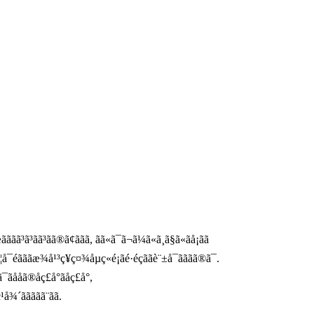
ã³ã³ãã³ãã®ã¢ããã, ãã«ã¯ã¬ã¼ã«ã¸ã§ã«ãå¡ãã
éãããæ¾å¹³ç¥ç¤¾åµç«é¡ãé·éçããè¨±å¯ãããã®ã¯.
ååã®åç£å°ãåç£å°,
ããããã¨ãã.