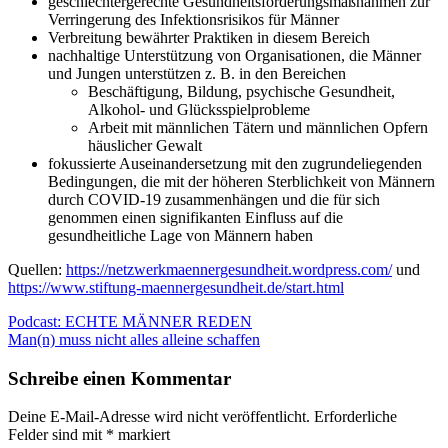
geschlechtergerechte Gesundheitsförderungsmaßnahmen zur
Verringerung des Infektionsrisikos für Männer
Verbreitung bewährter Praktiken in diesem Bereich
nachhaltige Unterstützung von Organisationen, die Männer
und Jungen unterstützen z. B. in den Bereichen
Beschäftigung, Bildung, psychische Gesundheit,
Alkohol- und Glücksspielprobleme
Arbeit mit männlichen Tätern und männlichen Opfern
häuslicher Gewalt
fokussierte Auseinandersetzung mit den zugrundeliegenden
Bedingungen, die mit der höheren Sterblichkeit von Männern
durch COVID-19 zusammenhängen und die für sich
genommen einen signifikanten Einfluss auf die
gesundheitliche Lage von Männern haben
Quellen:
https://netzwerkmaennergesundheit.wordpress.com/
und
https://www.stiftung-maennergesundheit.de/start.html
Beitragsnavigation
Podcast: ECHTE MÄNNER REDEN
Man(n) muss nicht alles alleine schaffen
Schreibe einen Kommentar
Deine E-Mail-Adresse wird nicht veröffentlicht.
Erforderliche
Felder sind mit
*
markiert