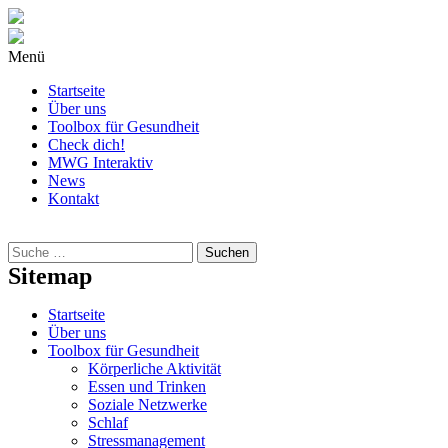
Menü
Startseite
Über uns
Toolbox für Gesundheit
Check dich!
MWG Interaktiv
News
Kontakt
Wonach
suchst
Du?
Sitemap
Startseite
Über uns
Toolbox für Gesundheit
Körperliche Aktivität
Essen und Trinken
Soziale Netzwerke
Schlaf
Stressmanagement