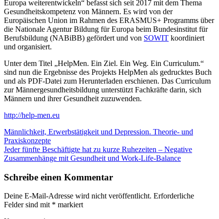
Europa weiterentwickeln“ befasst sich seit 2017 mit dem Thema
Gesundheitskompetenz von Männern. Es wird von der
Europäischen Union im Rahmen des ERASMUS+ Programms über
die Nationale Agentur Bildung für Europa beim Bundesinstitut für
Berufsbildung (NABiBB) gefördert und von
SOWIT
koordiniert
und organisiert.
Unter dem Titel „HelpMen. Ein Ziel. Ein Weg. Ein Curriculum.“
sind nun die Ergebnisse des Projekts HelpMen als gedrucktes Buch
und als PDF-Datei zum Herunterladen erschienen. Das Curriculum
zur Männergesundheitsbildung unterstützt Fachkräfte darin, sich
Männern und ihrer Gesundheit zuzuwenden.
http://help-men.eu
Beitragsnavigation
Männlichkeit, Erwerbstätigkeit und Depression. Theorie- und
Praxiskonzepte
Jeder fünfte Beschäftigte hat zu kurze Ruhezeiten – Negative
Zusammenhänge mit Gesundheit und Work-Life-Balance
Schreibe einen Kommentar
Deine E-Mail-Adresse wird nicht veröffentlicht.
Erforderliche
Felder sind mit
*
markiert