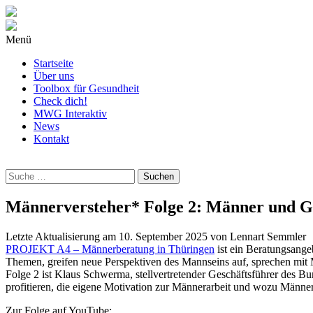
Menü
Startseite
Über uns
Toolbox für Gesundheit
Check dich!
MWG Interaktiv
News
Kontakt
Wonach
suchst
Du?
Männerversteher* Folge 2: Männer und Gl
Letzte Aktualisierung am
10. September 2025
von
Lennart Semmler
PROJEKT A4 – Männerberatung in Thüringen
ist ein Beratungsang
Themen, greifen neue Perspektiven des Mannseins auf, sprechen mit
Folge 2 ist Klaus Schwerma, stellvertretender Geschäftsführer des 
profitieren, die eigene Motivation zur Männerarbeit und wozu Männer
Zur Folge auf YouTube: